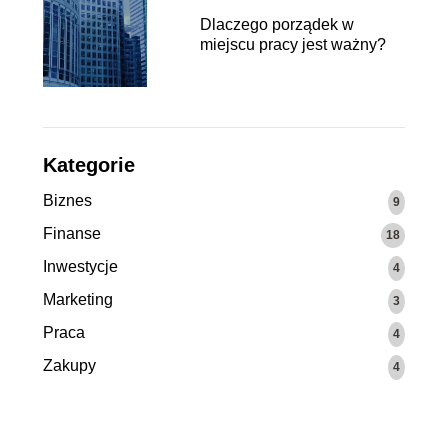
Dlaczego porządek w
miejscu pracy jest ważny?
Kategorie
Biznes
9
Finanse
18
Inwestycje
4
Marketing
3
Praca
4
Zakupy
4